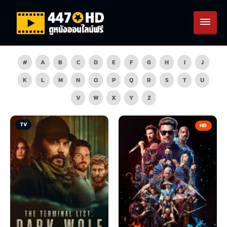
#
A
B
C
D
E
F
G
H
I
J
K
L
M
N
O
P
Q
R
S
T
U
V
W
X
Y
Z
TV
HD