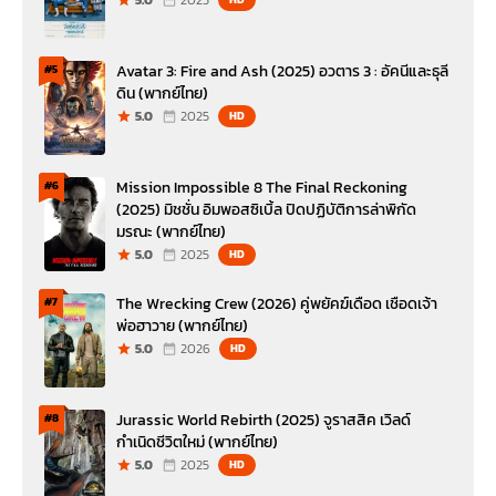
Avatar 3: Fire and Ash (2025) อวตาร 3 : อัคนีและธุลี
#5
ดิน (พากย์ไทย)
5.0
2025
HD
Mission Impossible 8 The Final Reckoning
#6
(2025) มิชชั่น อิมพอสซิเบิ้ล ปิดปฏิบัติการล่าพิกัด
มรณะ (พากย์ไทย)
5.0
2025
HD
The Wrecking Crew (2026) คู่พยัคฆ์เดือด เชือดเจ้า
#7
พ่อฮาวาย (พากย์ไทย)
5.0
2026
HD
Jurassic World Rebirth (2025) จูราสสิค เวิลด์
#8
กำเนิดชีวิตใหม่ (พากย์ไทย)
5.0
2025
HD