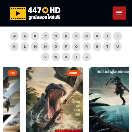
#
A
B
C
D
E
F
G
H
I
J
K
L
M
N
O
P
Q
R
S
T
U
V
W
X
Y
Z
ZOOM
HD