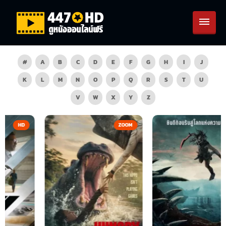
#
A
B
C
D
E
F
G
H
I
J
K
L
M
N
O
P
Q
R
S
T
U
V
W
X
Y
Z
ZOOM
HD