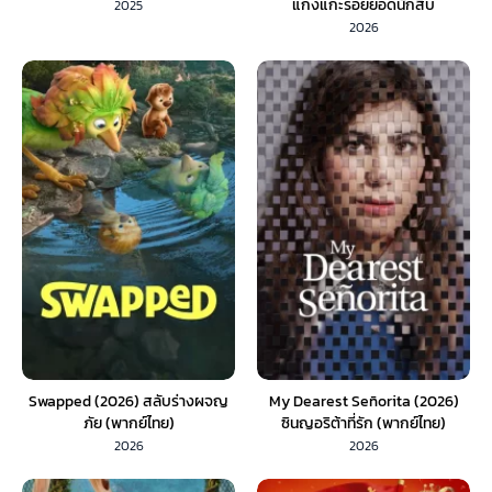
แก๊งแกะรอยยอดนักสืบ
2025
(SoundTrack) 1X
2026
Swapped (2026) สลับร่างผจญ
My Dearest Señorita (2026)
ภัย (พากย์ไทย)
ซินญอริต้าที่รัก (พากย์ไทย)
2026
2026