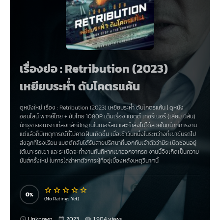
เรื่องย่อ : Retribution (2023)
เหยียบระห่ำ ดับโคตรแค้น
ดูหนังใหม่ เรื่อง
:
Retribution (2023) เหยียบระห่ำ ดับโคตรแค้น
|
ดูหนัง
ออนไลน์
พากย์ไทย
+
ซับไทย
1080P เต็มเรื่อง
แมตต์ เทอร์เนอร์ (เลียม นีสัน)
นักธุรกิจอเมริกาที่ลงหลักปักฐานในเบอร์ลิน และกำลังไปได้สวยในหน้าที่การงาน
แต่แล้วก็มีเหตุการณ์ที่ไม่คาดฝันเกิดขึ้น เมื่อเช้าวันหนึ่งในระหว่างที่เขาขับรถไป
ส่งลูกที่โรงเรียน แมตต์กลับได้รับสายปริศนาที่บอกกับเจ้าตัวว่ามีระเบิดซ่อนอยู่
ใต้เบาะรถเขา และระเบิดจะทำงานทันทีหากเขาออกจากรถ งานนี้จึงเกิดเป็นความ
มันส์ครั้งใหม่ ในการไล่ล่าหาตัวการผู้ที่อยู่เบื้องหลังเหตุวินาศนี้
0
(No Ratings Yet)
Unknown
2023
1,904 views