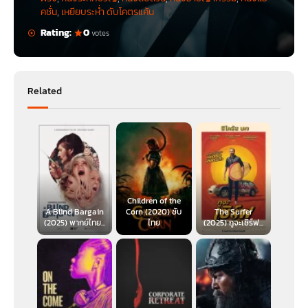
คชั่น
,
เหยียบระห่ำ ดับโคตรแค้น
Rating:
0
votes
Related
Children of the
A Blind Bargain
Corn (2020) ซับ
The Surfer
(2025) พากย์ไทย...
ไทย
(2025) กูจะเซิร์ฟ...