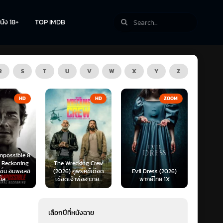
นัง 18+
TOP IMDB
R
S
T
U
V
W
X
Y
Z
TV
HD
ZOOM
HD
cking Crew
Gen V (2
่พยัคฆ์เดือด
Evil Dress (2026)
The Dead Place
จากโล
าพ่อฮาวาย...
พากย์ไทย 1X
(2026) พากย์ไทย 1X
(พ
เลือกปีที่หนังฉาย