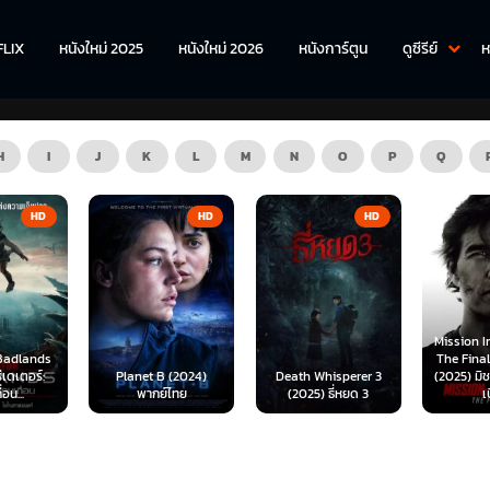
FLIX
หนังใหม่ 2025
หนังใหม่ 2026
หนังการ์ตูน
ดูซีรีย์
ห
H
I
J
K
L
M
N
O
P
Q
HD
HD
HD
Mission Impossible 8
The Final Reckoning
The Wre
 (2024)
Death Whisperer 3
(2025) มิชชั่น อิมพอสซิ
(2026) คู
์ไทย
(2025) ธี่หยด 3
เบิ้ล...
เชือดเจ้