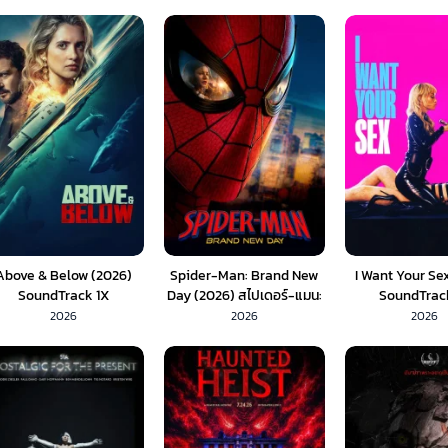
Above & Below (2026)
Spider-Man: Brand New
I Want Your Se
SoundTrack 1X
Day (2026) สไปเดอร์-แมน:
SoundTrac
แบรนด์ นิว เดย์ (พากย์ไทย)
2026
2026
2026
1X