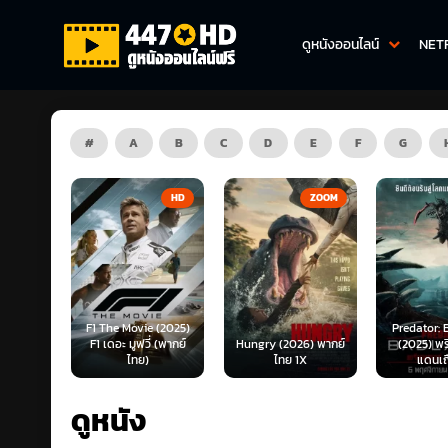
ดูหนังออนไลน์
NET
#
A
B
C
D
E
F
G
HD
ZOOM
HD
 (2025)
Predator: Badlands
่ (พากย์
Hungry (2026) พากย์
(2025) พรีเดเตอร์:
Planet B
ไทย 1X
แดนเถื่อน...
พากย
ดูหนัง