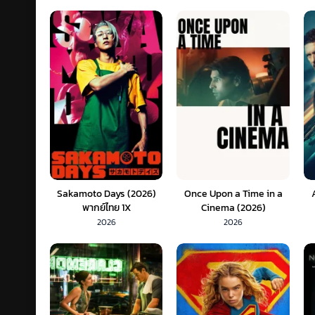
Sakamoto Days (2026)
Once Upon a Time in a
พากย์ไทย 1X
Cinema (2026)
SoundTrack 1X
2026
2026