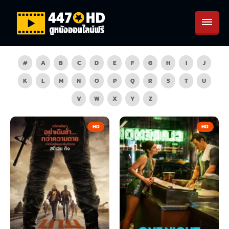
#
A
B
C
D
E
F
G
H
I
J
K
L
M
N
O
P
Q
R
S
T
U
V
W
X
Y
Z
HD
HD