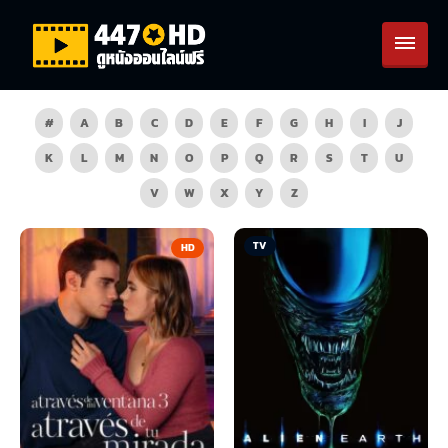
#
A
B
C
D
E
F
G
H
I
J
K
L
M
N
O
P
Q
R
S
T
U
V
W
X
Y
Z
TV
HD