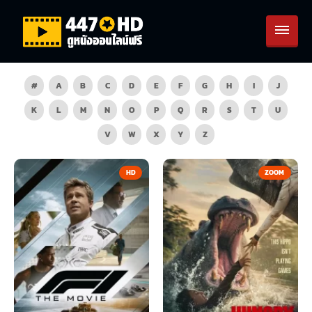
#
A
B
C
D
E
F
G
H
I
J
K
L
M
N
O
P
Q
R
S
T
U
V
W
X
Y
Z
HD
ZOOM