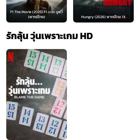
F1 The Movie (2025) F1 เดอะ มูฟวี่
(พากย์ไทย)
Hungry (2026) พากย์ไทย 1X
รักลุ้น วุ่นเพราะเกม HD