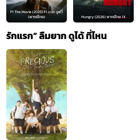
F1 The Movie (2025) F1 เดอะ มูฟวี่
(พากย์ไทย)
Hungry (2026) พากย์ไทย 1X
รักแรก” ลืมยาก ดูได้ ที่ไหน