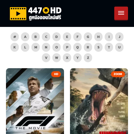
#
A
B
C
D
E
F
G
H
I
J
K
L
M
N
O
P
Q
R
S
T
U
V
W
X
Y
Z
HD
ZOOM