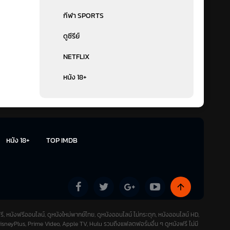
กีฬา SPORTS
ดูซีรีย์
NETFLIX
หนัง 18+
หนัง 18+
TOP IMDB
ี, หนังฟรีออนไลน์, ดูหนังใหม่พากย์ไทย, ดูหนังออนไลน์ ไม่กระตุก, หนังออนไลน์ HD,
, DisneyPlus, Prime Video, Apple TV, Hulu รวมถึงแฟลตฟอร์มอื่น ๆ ดูหนังฟรี ไม่มี