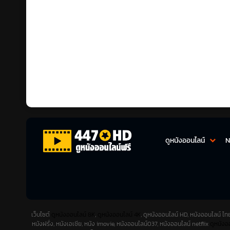
ดูหนังออนไลน์
N
เว็บไซต์
ดูหนังออนไลน์ 8K
,
ดูหนังออนไลน์ 4K
, ดูหนังออนไลน์ HD, หนังออนไลน์ ไทย
หนังฝรั่ง, หนังเอเชีย, หนัง imovie, หนังออนไลน์037, หนังออนไลน์ netflix
ดูหนังอ