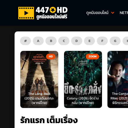
ดูหนังออนไลน์
NET
#
A
B
C
D
E
F
G
HD
ZOOM
The Long Walk
The Conju
(2025) เกมเดินมรณะ
Colony (2026) ยึดร่าง
Rites (2025
(พากย์ไทย)
คลั่ง (พากย์ไทย)
พิธีกรรมครั้
รักแรก เต็มเรื่อง