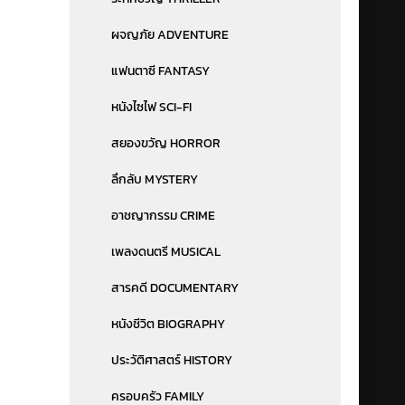
ผจญภัย ADVENTURE
แฟนตาซี FANTASY
หนังไซไฟ SCI-FI
สยองขวัญ HORROR
ลึกลับ MYSTERY
อาชญากรรม CRIME
เพลงดนตรี MUSICAL
สารคดี DOCUMENTARY
หนังชีวิต BIOGRAPHY
ประวัติศาสตร์ HISTORY
ครอบครัว FAMILY