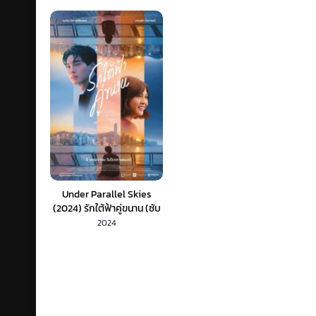
Under Parallel Skies
(2024) รักใต้ฟ้าคู่ขนาน (ซับ
ไทย)
2024