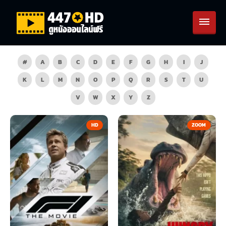
#
A
B
C
D
E
F
G
H
I
J
K
L
M
N
O
P
Q
R
S
T
U
V
W
X
Y
Z
HD
ZOOM