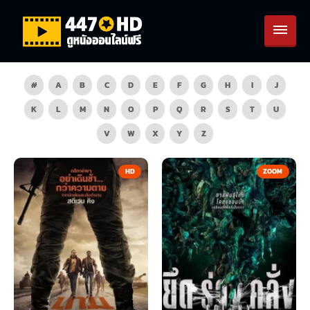
#
A
B
C
D
E
F
G
H
I
J
K
L
M
N
O
P
Q
R
S
T
U
V
W
X
Y
Z
HD
ZOOM