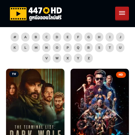
#
A
B
C
D
E
F
G
H
I
J
K
L
M
N
O
P
Q
R
S
T
U
V
W
X
Y
Z
TV
HD