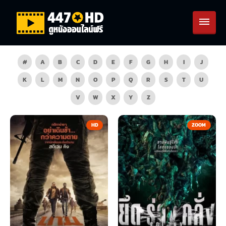
#
A
B
C
D
E
F
G
H
I
J
K
L
M
N
O
P
Q
R
S
T
U
V
W
X
Y
Z
HD
ZOOM