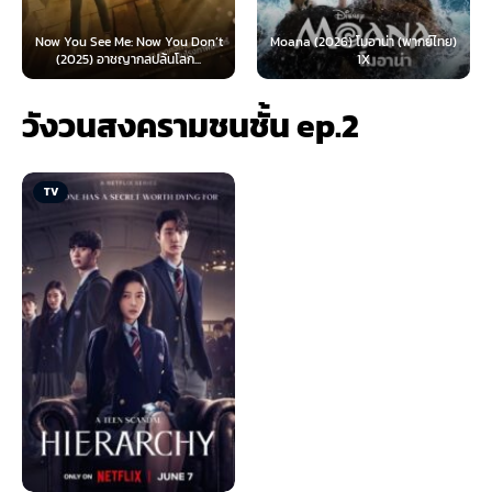
Now You See Me: Now You Don’t
Moana (2026) โมอาน่า (พากย์ไทย)
(2025) อาชญากลปล้นโลก...
1X
วังวนสงครามชนชั้น ep.2
TV