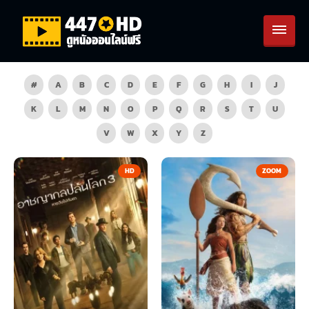
#
A
B
C
D
E
F
G
H
I
J
K
L
M
N
O
P
Q
R
S
T
U
V
W
X
Y
Z
HD
ZOOM