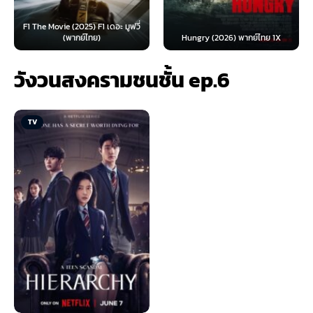
F1 The Movie (2025) F1 เดอะ มูฟวี่
(พากย์ไทย)
Hungry (2026) พากย์ไทย 1X
วังวนสงครามชนชั้น ep.6
TV