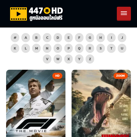
#
A
B
C
D
E
F
G
H
I
J
K
L
M
N
O
P
Q
R
S
T
U
V
W
X
Y
Z
HD
ZOOM