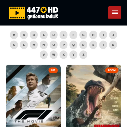
#
A
B
C
D
E
F
G
H
I
J
K
L
M
N
O
P
Q
R
S
T
U
V
W
X
Y
Z
HD
ZOOM