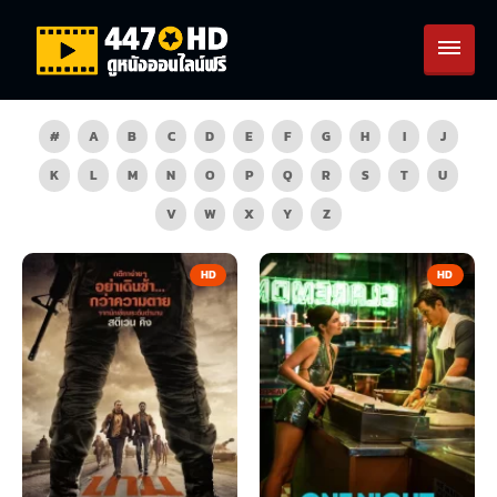
#
A
B
C
D
E
F
G
H
I
J
K
L
M
N
O
P
Q
R
S
T
U
V
W
X
Y
Z
HD
HD