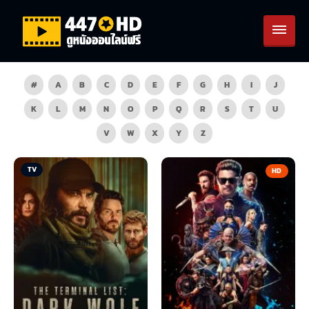
#
A
B
C
D
E
F
G
H
I
J
K
L
M
N
O
P
Q
R
S
T
U
V
W
X
Y
Z
TV
HD