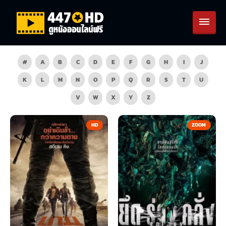
#
A
B
C
D
E
F
G
H
I
J
K
L
M
N
O
P
Q
R
S
T
U
V
W
X
Y
Z
HD
ZOOM