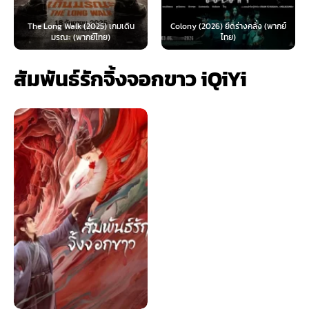
The Long Walk (2025) เกมเดิน
Colony (2026) ยึดร่างคลั่ง (พากย์
มรณะ (พากย์ไทย)
ไทย)
สัมพันธ์รักจิ้งจอกขาว iQiYi