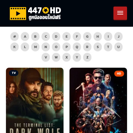
#
A
B
C
D
E
F
G
H
I
J
K
L
M
N
O
P
Q
R
S
T
U
V
W
X
Y
Z
TV
HD