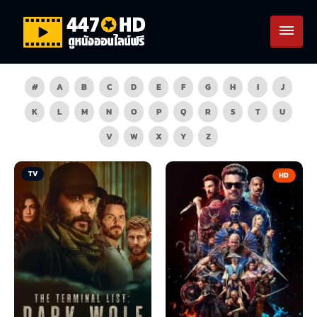
#
A
B
C
D
E
F
G
H
I
J
K
L
M
N
O
P
Q
R
S
T
U
V
W
X
Y
Z
TV
HD