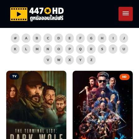
#
A
B
C
D
E
F
G
H
I
J
K
L
M
N
O
P
Q
R
S
T
U
V
W
X
Y
Z
TV
HD