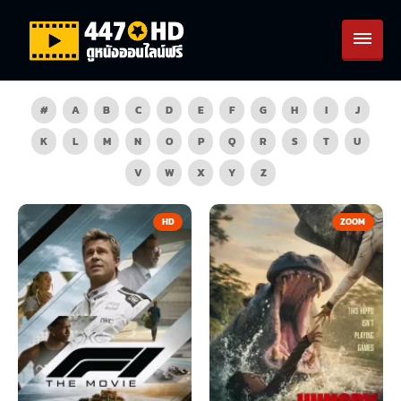
#
A
B
C
D
E
F
G
H
I
J
K
L
M
N
O
P
Q
R
S
T
U
V
W
X
Y
Z
HD
ZOOM