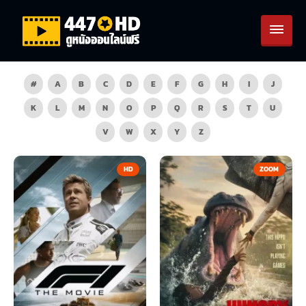
#
A
B
C
D
E
F
G
H
I
J
K
L
M
N
O
P
Q
R
S
T
U
V
W
X
Y
Z
HD
ZOOM