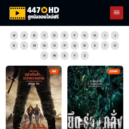
#
A
B
C
D
E
F
G
H
I
J
K
L
M
N
O
P
Q
R
S
T
U
V
W
X
Y
Z
HD
ZOOM