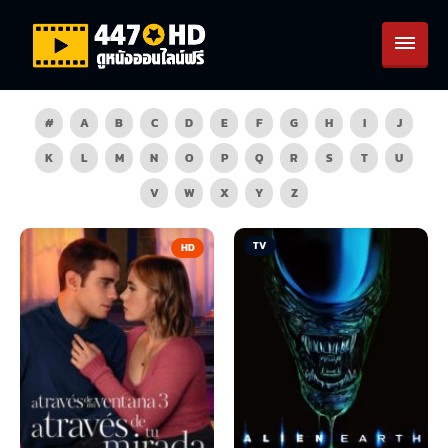
#
A
B
C
D
E
F
G
H
I
J
K
L
M
N
O
P
Q
R
S
T
U
V
W
X
Y
Z
TV
HD