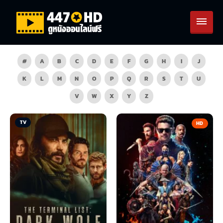
#
A
B
C
D
E
F
G
H
I
J
K
L
M
N
O
P
Q
R
S
T
U
V
W
X
Y
Z
TV
HD