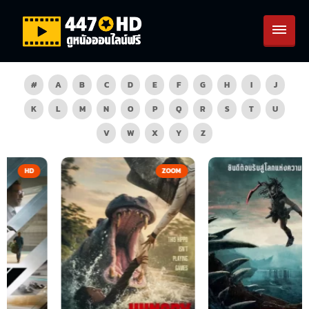
#
A
B
C
D
E
F
G
H
I
J
K
L
M
N
O
P
Q
R
S
T
U
V
W
X
Y
Z
ZOOM
HD