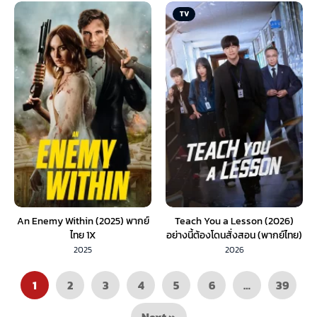
TV
An Enemy Within (2025) พากย์
Teach You a Lesson (2026)
ไทย 1X
อย่างนี้ต้องโดนสั่งสอน (พากย์ไทย)
EP.1-10
2025
2026
1
2
3
4
5
6
…
39
Next »