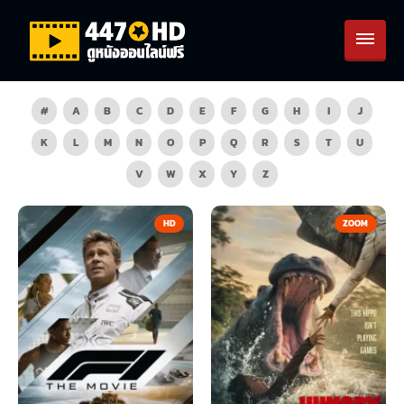
#
A
B
C
D
E
F
G
H
I
J
K
L
M
N
O
P
Q
R
S
T
U
V
W
X
Y
Z
HD
ZOOM