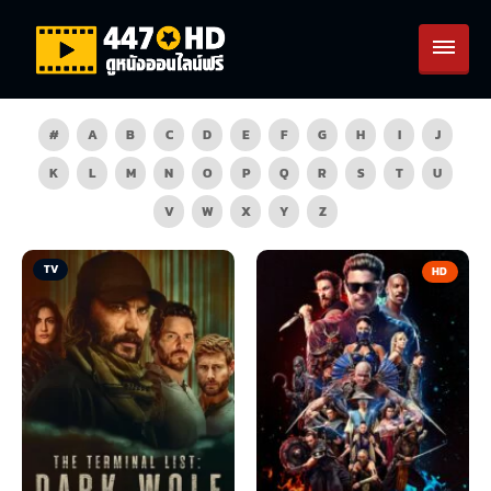
#
A
B
C
D
E
F
G
H
I
J
K
L
M
N
O
P
Q
R
S
T
U
V
W
X
Y
Z
TV
HD