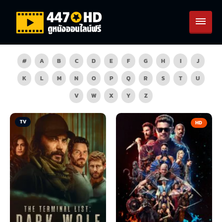
#
A
B
C
D
E
F
G
H
I
J
K
L
M
N
O
P
Q
R
S
T
U
V
W
X
Y
Z
TV
HD