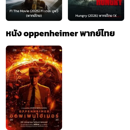
F1 The Movie (2025) F1 เดอะ มูฟวี่
(พากย์ไทย)
Hungry (2026) พากย์ไทย 1X
หนัง oppenheimer พากย์ไทย