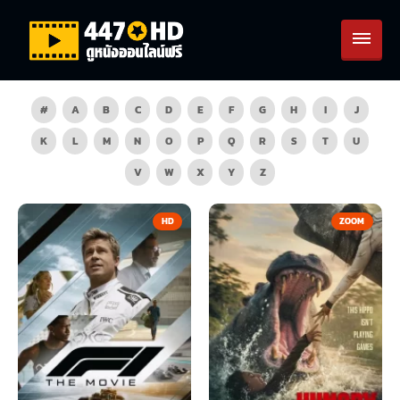
#
A
B
C
D
E
F
G
H
I
J
K
L
M
N
O
P
Q
R
S
T
U
V
W
X
Y
Z
HD
ZOOM