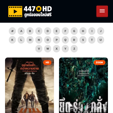
#
A
B
C
D
E
F
G
H
I
J
K
L
M
N
O
P
Q
R
S
T
U
V
W
X
Y
Z
HD
ZOOM