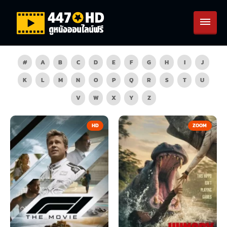
#
A
B
C
D
E
F
G
H
I
J
K
L
M
N
O
P
Q
R
S
T
U
V
W
X
Y
Z
HD
ZOOM