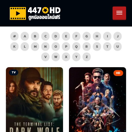
#
A
B
C
D
E
F
G
H
I
J
K
L
M
N
O
P
Q
R
S
T
U
V
W
X
Y
Z
TV
HD