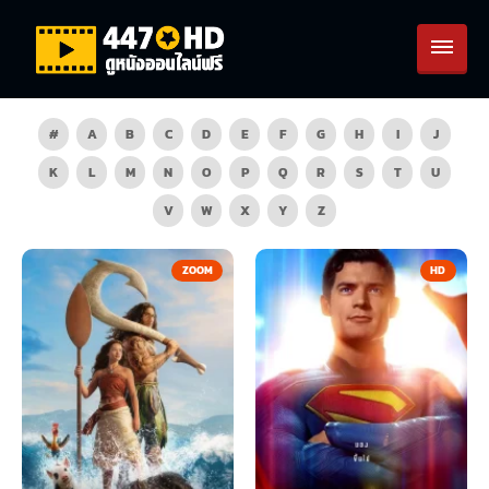
#
A
B
C
D
E
F
G
H
I
J
K
L
M
N
O
P
Q
R
S
T
U
V
W
X
Y
Z
ZOOM
HD