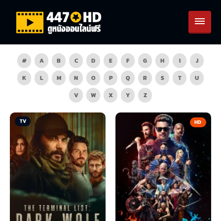
#
A
B
C
D
E
F
G
H
I
J
K
L
M
N
O
P
Q
R
S
T
U
V
W
X
Y
Z
TV
HD