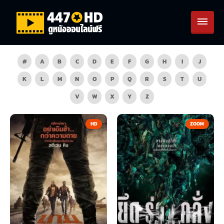
#
A
B
C
D
E
F
G
H
I
J
K
L
M
N
O
P
Q
R
S
T
U
V
W
X
Y
Z
HD
ZOOM