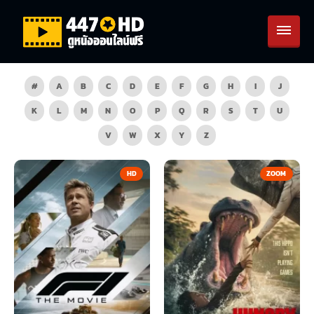
#
A
B
C
D
E
F
G
H
I
J
K
L
M
N
O
P
Q
R
S
T
U
V
W
X
Y
Z
HD
ZOOM