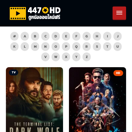
#
A
B
C
D
E
F
G
H
I
J
K
L
M
N
O
P
Q
R
S
T
U
V
W
X
Y
Z
TV
HD