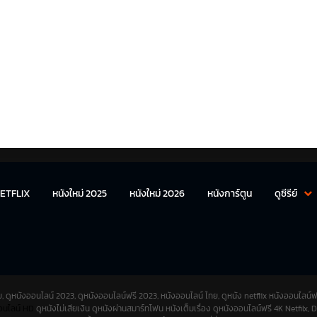
ETFLIX
หนังใหม่ 2025
หนังใหม่ 2026
หนังการ์ตูน
ดูซีรีย์
, ดูหนังออนไลน์ 2023, ดูหนังออนไลน์ฟรี 2023, หนังออนไลน์ ไทย, ดูหนัง netflix หนังออนไลน์ฟร
อนไลน์ HD
ดูหนังไม่เสียเงิน ดูหนังผ่านสมาร์ทโฟน หนังเต็มเรื่อง ดูหนังออนไลน์ฟรี 4K Netfilx