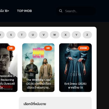
นัง 18+
TOP IMDB
R
S
T
U
V
W
X
Y
Z
HD
HD
ZOOM
mpossible 8
l Reckoning
The Wrecking Crew
ชั่น อิมพอสซิ
(2026) คู่พยัคฆ์เดือด
Evil Dress (2026)
The 
ิ้ล...
เชือดเจ้าพ่อฮาวาย...
พากย์ไทย 1X
(2026)
เลือกปีที่หนังฉาย