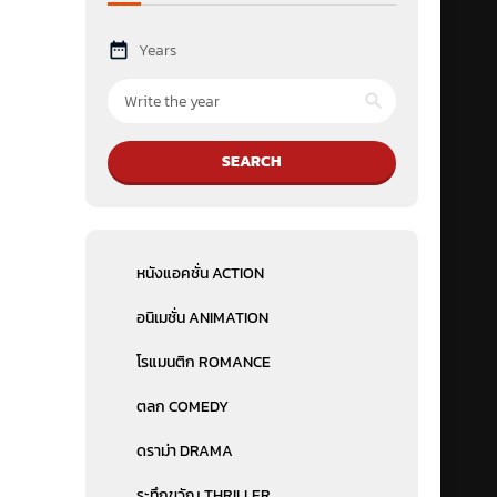
Years
SEARCH
หนังแอคชั่น ACTION
อนิเมชั่น ANIMATION
โรแมนติก ROMANCE
ตลก COMEDY
ดราม่า DRAMA
ระทึกขวัญ THRILLER