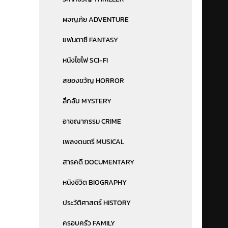
ผจญภัย ADVENTURE
แฟนตาซี FANTASY
หนังไซไฟ SCI-FI
สยองขวัญ HORROR
ลึกลับ MYSTERY
อาชญากรรม CRIME
เพลงดนตรี MUSICAL
สารคดี DOCUMENTARY
หนังชีวิต BIOGRAPHY
ประวัติศาสตร์ HISTORY
ครอบครัว FAMILY