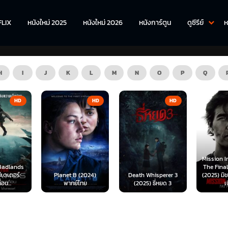
FLIX
หนังใหม่ 2025
หนังใหม่ 2026
หนังการ์ตูน
ดูซีรีย์
ห
H
I
J
K
L
M
N
O
P
Q
HD
HD
HD
Mission I
 Badlands
The Fina
ีเดเตอร์:
Planet B (2024)
Death Whisperer 3
(2025) มิช
อน...
พากย์ไทย
(2025) ธี่หยด 3
เบ