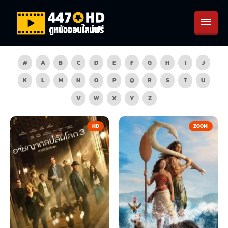
#
A
B
C
D
E
F
G
H
I
J
K
L
M
N
O
P
Q
R
S
T
U
V
W
X
Y
Z
HD
ZOOM