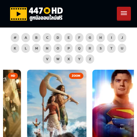
#
A
B
C
D
E
F
G
H
I
J
K
L
M
N
O
P
Q
R
S
T
U
V
W
X
Y
Z
ZOOM
HD