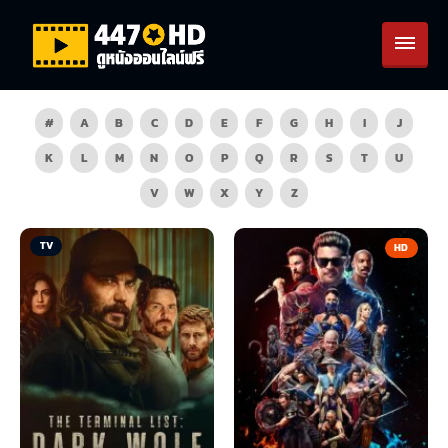
#
A
B
C
D
E
F
G
H
I
J
K
L
M
N
O
P
Q
R
S
T
U
V
W
X
Y
Z
TV
HD