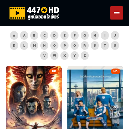
#
A
B
C
D
E
F
G
H
I
J
K
L
M
N
O
P
Q
R
S
T
U
V
W
X
Y
Z
HD
HD