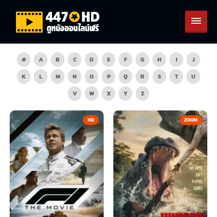
#
A
B
C
D
E
F
G
H
I
J
K
L
M
N
O
P
Q
R
S
T
U
V
W
X
Y
Z
HD
ZOOM