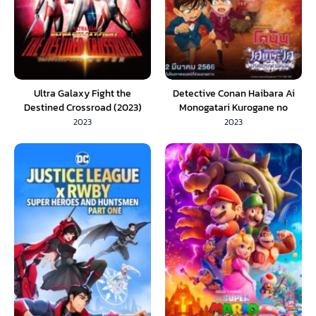
Ultra Galaxy Fight the
Detective Conan Haibara Ai
Destined Crossroad (2023)
Monogatari Kurogane no
อุลตร้าแกแลคซีไฟท์ ทางแยกแห่ง
Mystery Train (2023) ยอดนักสืบ
2023
2023
ชะตา (ซับไทย)
จิ๋วโคนัน จุดเริ่มต้นของไฮบาระ ไอ
ปริศนารถด่วนทมิฬ (พากย์ไทย)