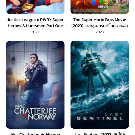
Justice League x RWBY Super
The Super Mario Bros Movie
Heroes & Huntsmen Part One
(2023) เดอะซูเปอร์มาริโอบราเธอส์
(2023) ซับไทย
มูฟวี
2023
2023
Mrs. Chatterjee Vs Norway
Last Sentinel (2023) ซับไทย