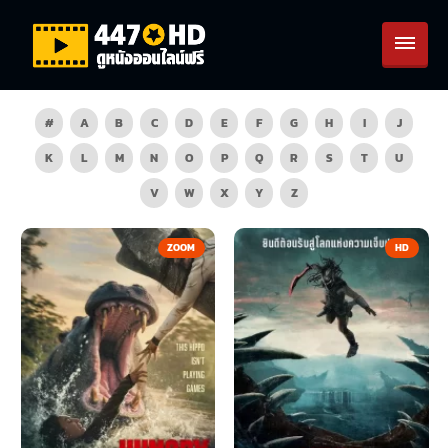
#
A
B
C
D
E
F
G
H
I
J
K
L
M
N
O
P
Q
R
S
T
U
V
W
X
Y
Z
ZOOM
HD