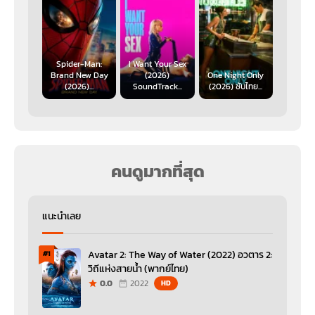
Spider-Man:
I Want Your Sex
Brand New Day
(2026)
One Night Only
(2026)...
SoundTrack...
(2026) ซับไทย...
คนดูมากที่สุด
แนะนำเลย
Avatar 2: The Way of Water (2022) อวตาร 2:
#1
วิถีแห่งสายน้ำ (พากย์ไทย)
0.0
2022
HD