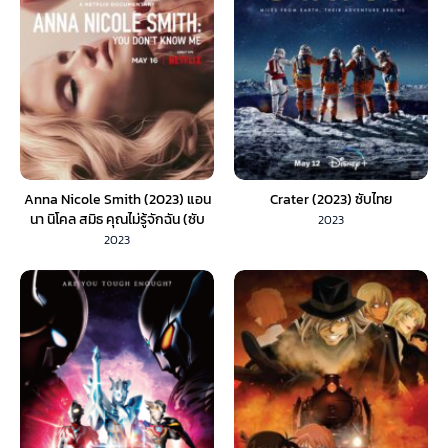
Anna Nicole Smith (2023) แอน
Crater (2023) ซับไทย
นา นิโคล สมิธ คุณไม่รู้จักฉัน (ซับ
2023
ไทย)
2023